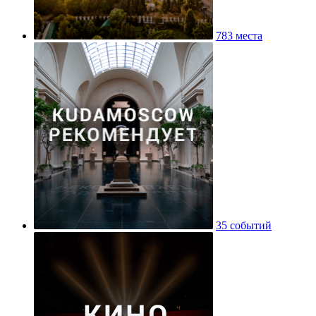
783 места
35 событий