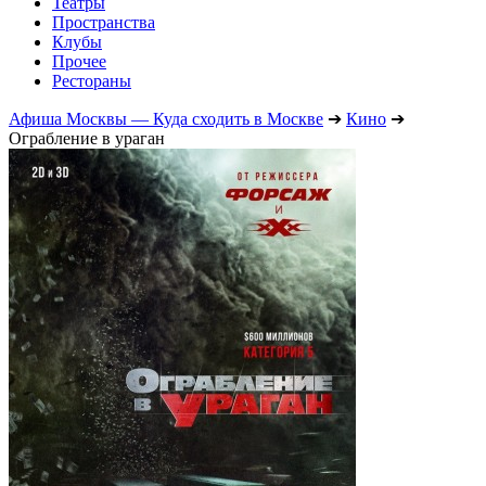
Театры
Пространства
Клубы
Прочее
Рестораны
Афиша Москвы — Куда сходить в Москве
➔
Кино
➔
Ограбление в ураган