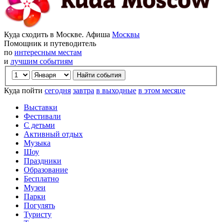
Куда сходить в Москве. Афиша
Москвы
Помощник и путеводитель
по
интересным местам
и
лучшим событиям
Куда пойти
сегодня
завтра
в выходные
в этом месяце
Выставки
Фестивали
С детьми
Активный отдых
Музыка
Шоу
Праздники
Образование
Бесплатно
Музеи
Парки
Погулять
Туристу