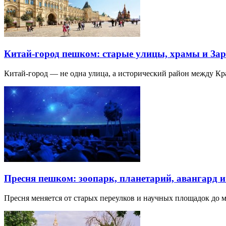
Китай-город пешком: старые улицы, храмы и Зар
Китай-город — не одна улица, а исторический район между К
Пресня пешком: зоопарк, планетарий, авангард 
Пресня меняется от старых переулков и научных площадок до 