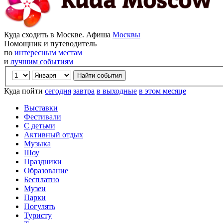
Куда сходить в Москве. Афиша
Москвы
Помощник и путеводитель
по
интересным местам
и
лучшим событиям
Куда пойти
сегодня
завтра
в выходные
в этом месяце
Выставки
Фестивали
С детьми
Активный отдых
Музыка
Шоу
Праздники
Образование
Бесплатно
Музеи
Парки
Погулять
Туристу