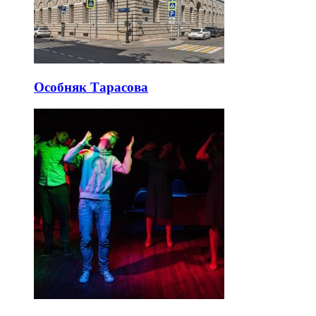
Особняк Тарасова