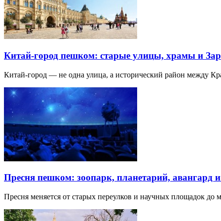
Китай-город пешком: старые улицы, храмы и Зар
Китай-город — не одна улица, а исторический район между К
Пресня пешком: зоопарк, планетарий, авангард 
Пресня меняется от старых переулков и научных площадок до 