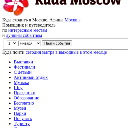
Куда сходить в Москве. Афиша
Москвы
Помощник и путеводитель
по
интересным местам
и
лучшим событиям
Куда пойти
сегодня
завтра
в выходные
в этом месяце
Выставки
Фестивали
С детьми
Активный отдых
Музыка
Шоу
Праздники
Образование
Бесплатно
Музеи
Парки
Погулять
Туристу