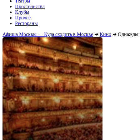
Театры
Пространства
Клубы
Прочее
Рестораны
Афиша Москвы — Куда сходить в Москве
➔
Кино
➔
Однажды н