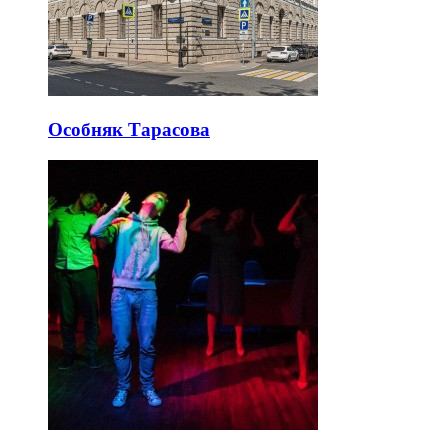
Особняк Тарасова