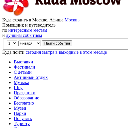
Куда сходить в Москве. Афиша
Москвы
Помощник и путеводитель
по
интересным местам
и
лучшим событиям
Куда пойти
сегодня
завтра
в выходные
в этом месяце
Выставки
Фестивали
С детьми
Активный отдых
Музыка
Шоу
Праздники
Образование
Бесплатно
Музеи
Парки
Погулять
Туристу