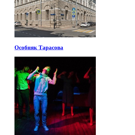
Особняк Тарасова