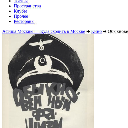
Театры
Пространства
Клубы
Прочее
Рестораны
Афиша Москвы — Куда сходить в Москве
➔
Кино
➔
Обыкнове