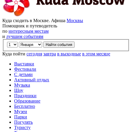
Куда сходить в Москве. Афиша
Москвы
Помощник и путеводитель
по
интересным местам
и
лучшим событиям
Куда пойти
сегодня
завтра
в выходные
в этом месяце
Выставки
Фестивали
С детьми
Активный отдых
Музыка
Шоу
Праздники
Образование
Бесплатно
Музеи
Парки
Погулять
Туристу