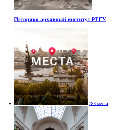
Историко-архивный институт РГГУ
783 места