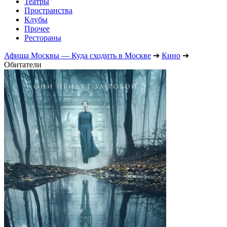
Театры
Пространства
Клубы
Прочее
Рестораны
Афиша Москвы — Куда сходить в Москве
➔
Кино
➔
Обитатели