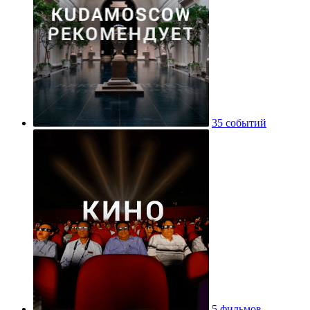
35 событий
5 фильмов