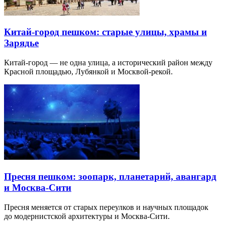
Китай-город пешком: старые улицы, храмы и
Зарядье
Китай-город — не одна улица, а исторический район между
Красной площадью, Лубянкой и Москвой-рекой.
Пресня пешком: зоопарк, планетарий, авангард
и Москва-Сити
Пресня меняется от старых переулков и научных площадок
до модернистской архитектуры и Москва-Сити.