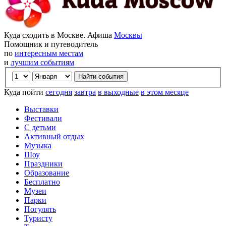
Куда сходить в Москве. Афиша
Москвы
Помощник и путеводитель
по
интересным местам
и
лучшим событиям
Куда пойти
сегодня
завтра
в выходные
в этом месяце
Выставки
Фестивали
С детьми
Активный отдых
Музыка
Шоу
Праздники
Образование
Бесплатно
Музеи
Парки
Погулять
Туристу