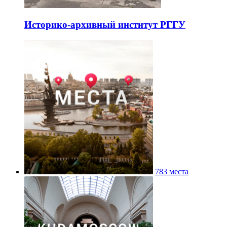
Историко-архивный институт РГГУ
783 места