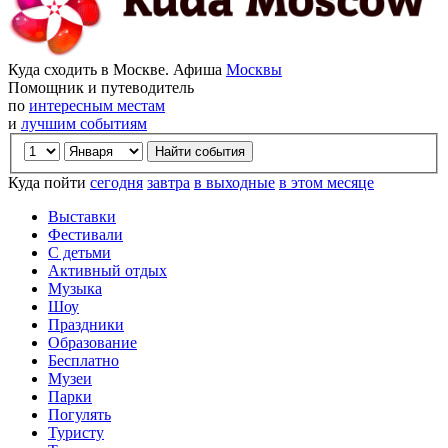
Куда сходить в Москве. Афиша
Москвы
Помощник и путеводитель
по
интересным местам
и
лучшим событиям
Куда пойти
сегодня
завтра
в выходные
в этом месяце
Выставки
Фестивали
С детьми
Активный отдых
Музыка
Шоу
Праздники
Образование
Бесплатно
Музеи
Парки
Погулять
Туристу