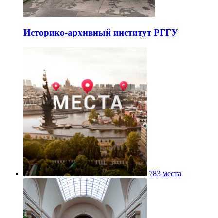
Историко-архивный институт РГГУ
783 места