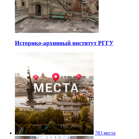
Историко-архивный институт РГГУ
783 места