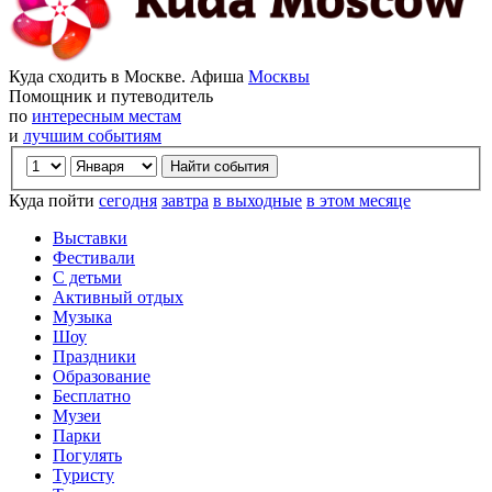
Куда сходить в Москве. Афиша
Москвы
Помощник и путеводитель
по
интересным местам
и
лучшим событиям
Куда пойти
сегодня
завтра
в выходные
в этом месяце
Выставки
Фестивали
С детьми
Активный отдых
Музыка
Шоу
Праздники
Образование
Бесплатно
Музеи
Парки
Погулять
Туристу