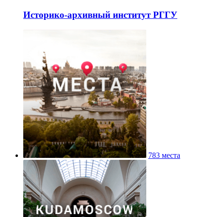
Историко-архивный институт РГГУ
783 места