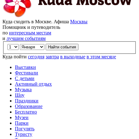
Куда сходить в Москве. Афиша
Москвы
Помощник и путеводитель
по
интересным местам
и
лучшим событиям
Куда пойти
сегодня
завтра
в выходные
в этом месяце
Выставки
Фестивали
С детьми
Активный отдых
Музыка
Шоу
Праздники
Образование
Бесплатно
Музеи
Парки
Погулять
Туристу