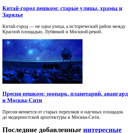
Китай-город пешком: старые улицы, храмы и
Зарядье
Китай-город — не одна улица, а исторический район между
Красной площадью, Лубянкой и Москвой-рекой.
Пресня пешком: зоопарк, планетарий, авангард
и Москва-Сити
Пресня меняется от старых переулков и научных площадок
до модернистской архитектуры и Москва-Сити.
Последние добавленные
интересные