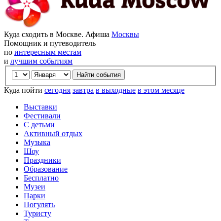
Куда сходить в Москве. Афиша
Москвы
Помощник и путеводитель
по
интересным местам
и
лучшим событиям
Куда пойти
сегодня
завтра
в выходные
в этом месяце
Выставки
Фестивали
С детьми
Активный отдых
Музыка
Шоу
Праздники
Образование
Бесплатно
Музеи
Парки
Погулять
Туристу