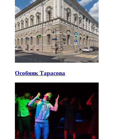
Особняк Тарасова