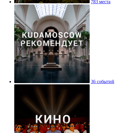
783 места
36 событий