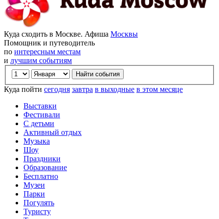
Куда сходить в Москве. Афиша
Москвы
Помощник и путеводитель
по
интересным местам
и
лучшим событиям
Куда пойти
сегодня
завтра
в выходные
в этом месяце
Выставки
Фестивали
С детьми
Активный отдых
Музыка
Шоу
Праздники
Образование
Бесплатно
Музеи
Парки
Погулять
Туристу