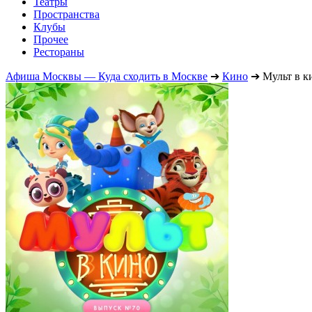
Театры
Пространства
Клубы
Прочее
Рестораны
Афиша Москвы — Куда сходить в Москве
➔
Кино
➔
Мульт в к