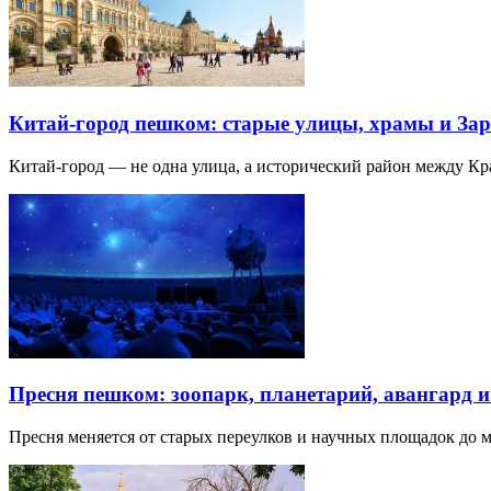
Китай-город пешком: старые улицы, храмы и Зар
Китай-город — не одна улица, а исторический район между К
Пресня пешком: зоопарк, планетарий, авангард 
Пресня меняется от старых переулков и научных площадок до 