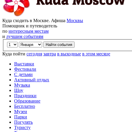
Куда сходить в Москве. Афиша
Москвы
Помощник и путеводитель
по
интересным местам
и
лучшим событиям
Куда пойти
сегодня
завтра
в выходные
в этом месяце
Выставки
Фестивали
С детьми
Активный отдых
Музыка
Шоу
Праздники
Образование
Бесплатно
Музеи
Парки
Погулять
Туристу