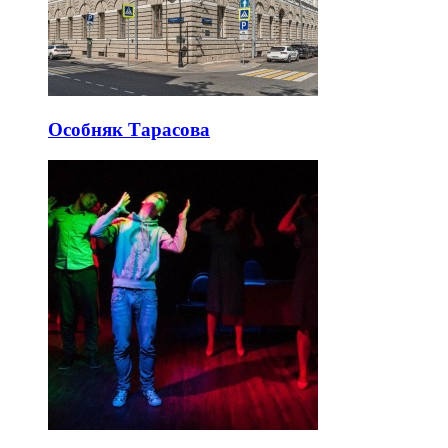
Особняк Тарасова