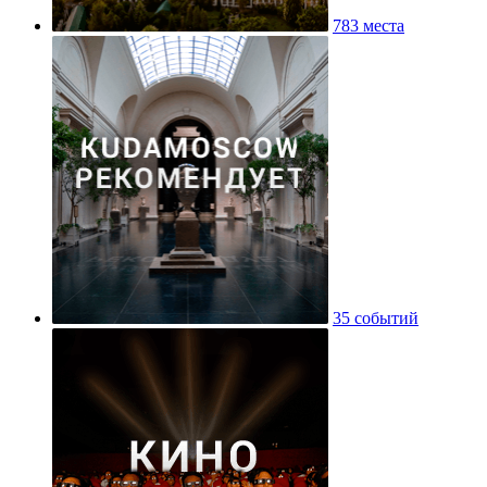
783 места
35 событий