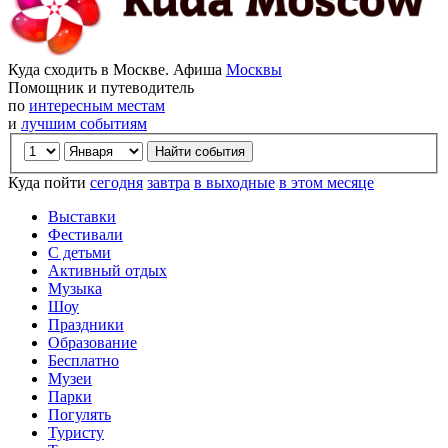
Куда сходить в Москве. Афиша
Москвы
Помощник и путеводитель
по
интересным местам
и
лучшим событиям
Куда пойти
сегодня
завтра
в выходные
в этом месяце
Выставки
Фестивали
С детьми
Активный отдых
Музыка
Шоу
Праздники
Образование
Бесплатно
Музеи
Парки
Погулять
Туристу