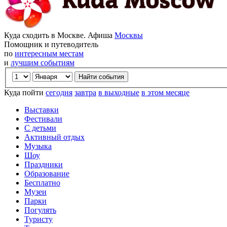
Куда сходить в Москве. Афиша
Москвы
Помощник и путеводитель
по
интересным местам
и
лучшим событиям
Куда пойти
сегодня
завтра
в выходные
в этом месяце
Выставки
Фестивали
С детьми
Активный отдых
Музыка
Шоу
Праздники
Образование
Бесплатно
Музеи
Парки
Погулять
Туристу