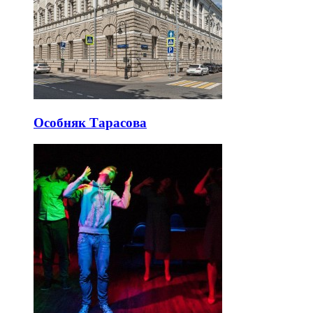
Особняк Тарасова