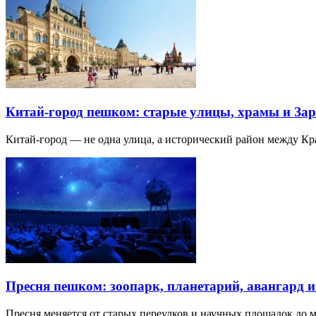
Китай-город пешком: старые улицы, храмы и Зар
Китай-город — не одна улица, а исторический район между К
Пресня пешком: зоопарк, планетарий, авангард 
Пресня меняется от старых переулков и научных площадок до 