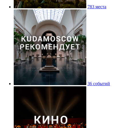
783 места
36 событий