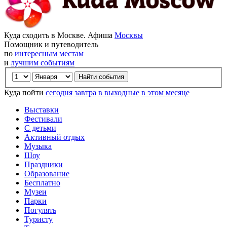
Куда сходить в Москве. Афиша
Москвы
Помощник и путеводитель
по
интересным местам
и
лучшим событиям
Куда пойти
сегодня
завтра
в выходные
в этом месяце
Выставки
Фестивали
С детьми
Активный отдых
Музыка
Шоу
Праздники
Образование
Бесплатно
Музеи
Парки
Погулять
Туристу