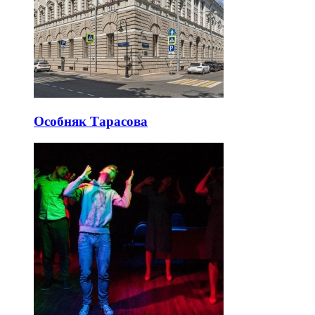
Особняк Тарасова