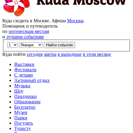
Куда сходить в Москве. Афиша
Москвы
Помощник и путеводитель
по
интересным местам
и
лучшим событиям
Куда пойти
сегодня
завтра
в выходные
в этом месяце
Выставки
Фестивали
С детьми
Активный отдых
Музыка
Шоу
Праздники
Образование
Бесплатно
Музеи
Парки
Погулять
Туристу