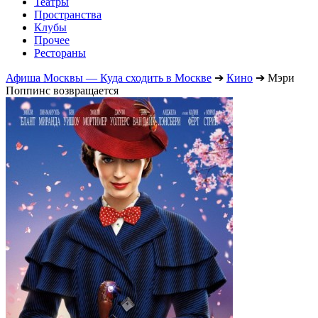
Театры
Пространства
Клубы
Прочее
Рестораны
Афиша Москвы — Куда сходить в Москве
➔
Кино
➔
Мэри
Поппинс возвращается