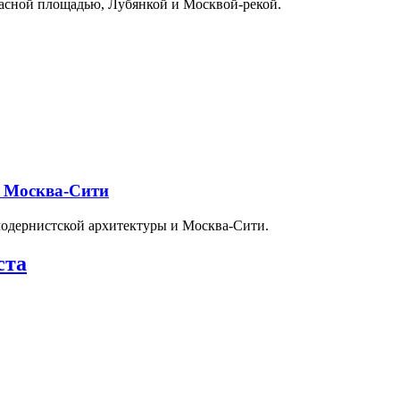
расной площадью, Лубянкой и Москвой-рекой.
и Москва-Сити
модернистской архитектуры и Москва-Сити.
ста