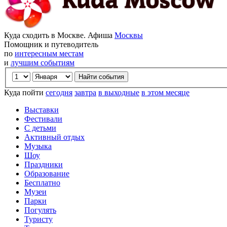
Куда сходить в Москве. Афиша
Москвы
Помощник и путеводитель
по
интересным местам
и
лучшим событиям
Куда пойти
сегодня
завтра
в выходные
в этом месяце
Выставки
Фестивали
С детьми
Активный отдых
Музыка
Шоу
Праздники
Образование
Бесплатно
Музеи
Парки
Погулять
Туристу