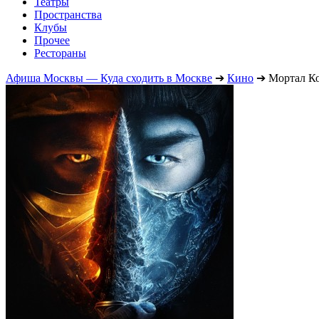
Театры
Пространства
Клубы
Прочее
Рестораны
Афиша Москвы — Куда сходить в Москве
➔
Кино
➔
Мортал К