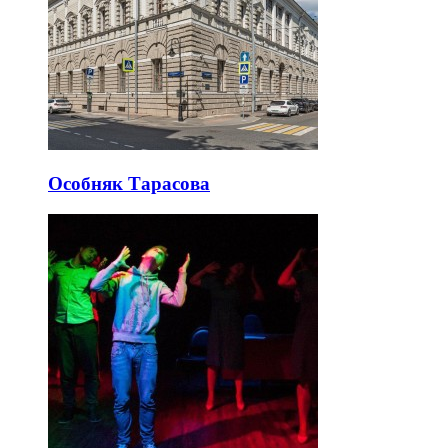
Особняк Тарасова