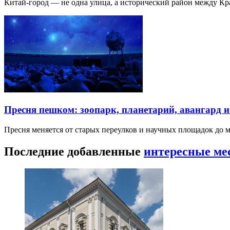
Китай-город — не одна улица, а исторический район между К
Пресня пешком: зоопарк, планетарий, авангард 
Пресня меняется от старых переулков и научных площадок до 
Последние добавленные
интересные ме