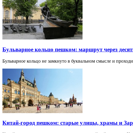
Бульварное кольцо пешком: маршрут через десят
Бульварное кольцо не замкнуто в буквальном смысле и прохо
Китай-город пешком: старые улицы, храмы и Зар