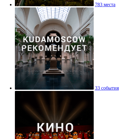
783 места
33 события