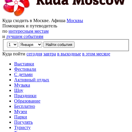
Куда сходить в Москве. Афиша
Москвы
Помощник и путеводитель
по
интересным местам
и
лучшим событиям
Куда пойти
сегодня
завтра
в выходные
в этом месяце
Выставки
Фестивали
С детьми
Активный отдых
Музыка
Шоу
Праздники
Образование
Бесплатно
Музеи
Парки
Погулять
Туристу