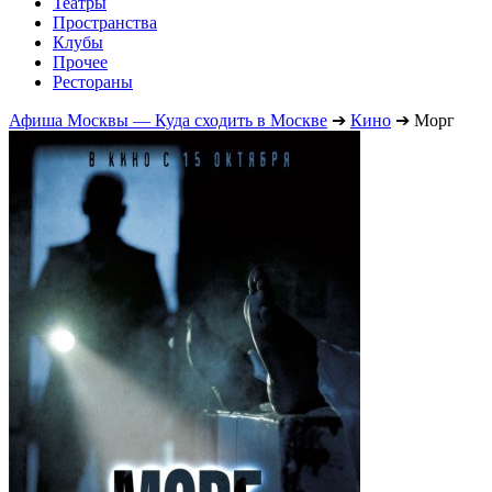
Театры
Пространства
Клубы
Прочее
Рестораны
Афиша Москвы — Куда сходить в Москве
➔
Кино
➔
Морг