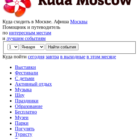
Куда сходить в Москве. Афиша
Москвы
Помощник и путеводитель
по
интересным местам
и
лучшим событиям
Куда пойти
сегодня
завтра
в выходные
в этом месяце
Выставки
Фестивали
С детьми
Активный отдых
Музыка
Шоу
Праздники
Образование
Бесплатно
Музеи
Парки
Погулять
Туристу