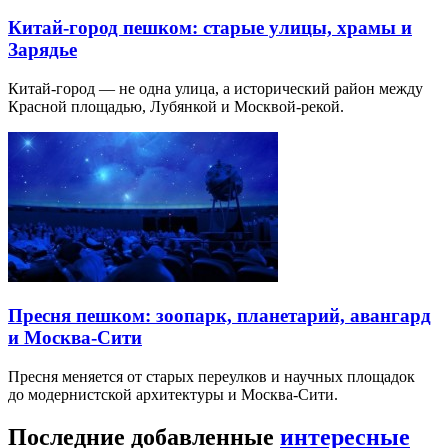
Китай-город пешком: старые улицы, храмы и
Зарядье
Китай-город — не одна улица, а исторический район между
Красной площадью, Лубянкой и Москвой-рекой.
Пресня пешком: зоопарк, планетарий, авангард
и Москва-Сити
Пресня меняется от старых переулков и научных площадок
до модернистской архитектуры и Москва-Сити.
Последние добавленные
интересные