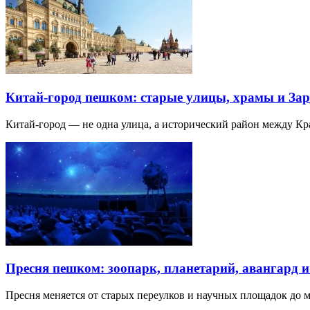
Китай-город пешком: старые улицы, храмы и Зар
Китай-город — не одна улица, а исторический район между К
Пресня пешком: зоопарк, планетарий, авангард 
Пресня меняется от старых переулков и научных площадок до 