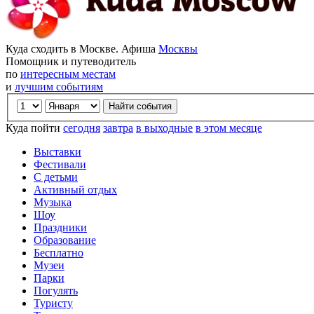
Куда сходить в Москве. Афиша
Москвы
Помощник и путеводитель
по
интересным местам
и
лучшим событиям
Куда пойти
сегодня
завтра
в выходные
в этом месяце
Выставки
Фестивали
С детьми
Активный отдых
Музыка
Шоу
Праздники
Образование
Бесплатно
Музеи
Парки
Погулять
Туристу