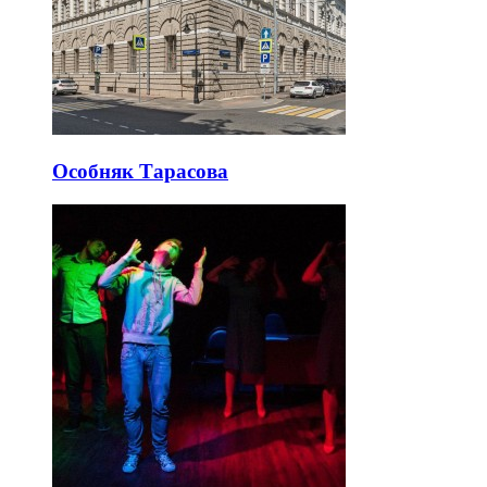
Особняк Тарасова