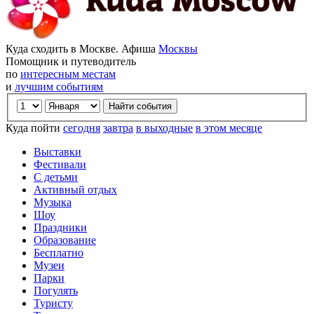
Куда сходить в Москве. Афиша
Москвы
Помощник и путеводитель
по
интересным местам
и
лучшим событиям
Куда пойти
сегодня
завтра
в выходные
в этом месяце
Выставки
Фестивали
С детьми
Активный отдых
Музыка
Шоу
Праздники
Образование
Бесплатно
Музеи
Парки
Погулять
Туристу