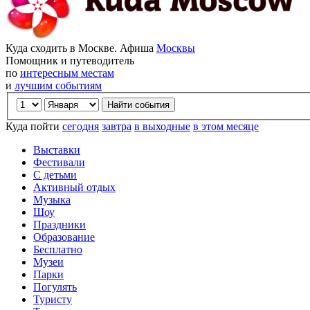
Куда сходить в Москве. Афиша
Москвы
Помощник и путеводитель
по
интересным местам
и
лучшим событиям
Куда пойти
сегодня
завтра
в выходные
в этом месяце
Выставки
Фестивали
С детьми
Активный отдых
Музыка
Шоу
Праздники
Образование
Бесплатно
Музеи
Парки
Погулять
Туристу