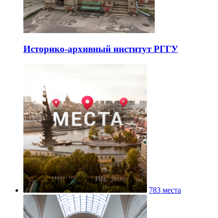
Историко-архивный институт РГГУ
783 места