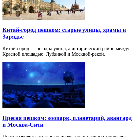
Китай-город пешком: старые улицы, храмы и
Зарядье
Китай-город — не одна улица, а исторический район между
Красной площадью, Лубянкой и Москвой-рекой.
Пресня пешком: зоопарк, планетарий, авангард
и Москва-Сити
Пресня меняется от старых переулков и научных площадок