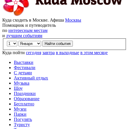
Куда сходить в Москве. Афиша
Москвы
Помощник и путеводитель
по
интересным местам
и
лучшим событиям
Куда пойти
сегодня
завтра
в выходные
в этом месяце
Выставки
Фестивали
С детьми
Активный отдых
Музыка
Шоу
Праздники
Образование
Бесплатно
Музеи
Парки
Погулять
Туристу