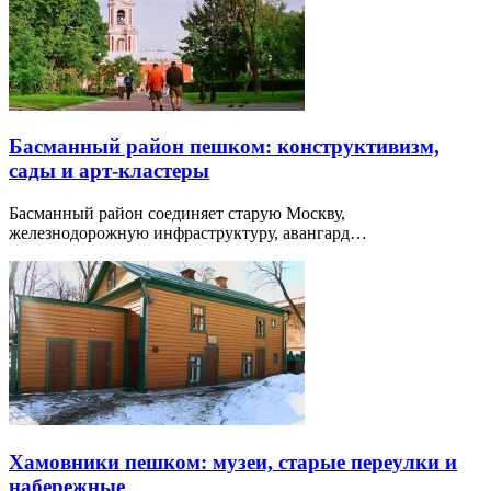
Басманный район пешком: конструктивизм,
сады и арт-кластеры
Басманный район соединяет старую Москву,
железнодорожную инфраструктуру, авангард…
Хамовники пешком: музеи, старые переулки и
набережные