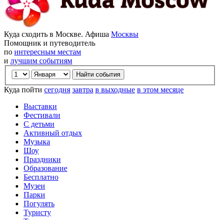
Куда сходить в Москве. Афиша
Москвы
Помощник и путеводитель
по
интересным местам
и
лучшим событиям
Куда пойти
сегодня
завтра
в выходные
в этом месяце
Выставки
Фестивали
С детьми
Активный отдых
Музыка
Шоу
Праздники
Образование
Бесплатно
Музеи
Парки
Погулять
Туристу