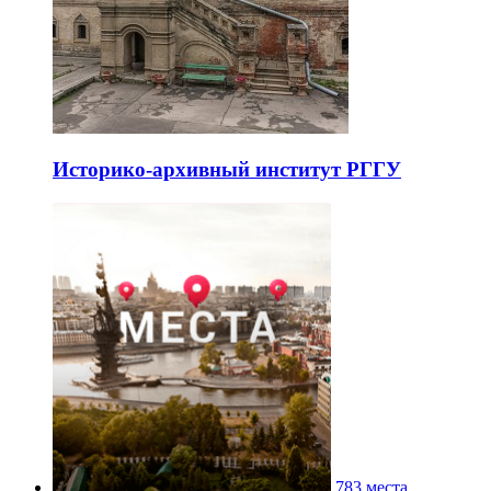
Историко-архивный институт РГГУ
783 места