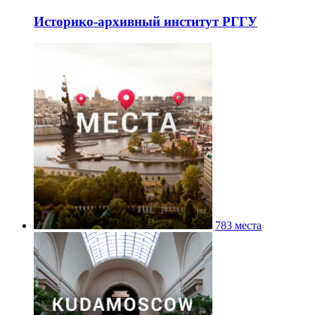
Историко-архивный институт РГГУ
783 места