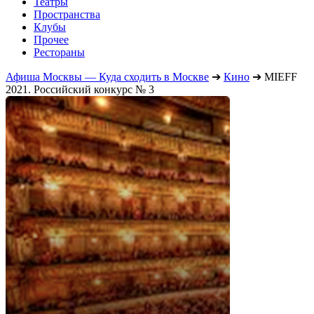
Театры
Пространства
Клубы
Прочее
Рестораны
Афиша Москвы — Куда сходить в Москве
➔
Кино
➔
MIEFF
2021. Российский конкурс № 3