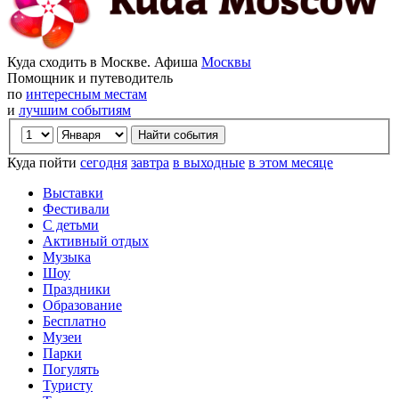
Куда сходить в Москве. Афиша
Москвы
Помощник и путеводитель
по
интересным местам
и
лучшим событиям
Куда пойти
сегодня
завтра
в выходные
в этом месяце
Выставки
Фестивали
С детьми
Активный отдых
Музыка
Шоу
Праздники
Образование
Бесплатно
Музеи
Парки
Погулять
Туристу