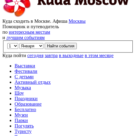
Куда сходить в Москве. Афиша
Москвы
Помощник и путеводитель
по
интересным местам
и
лучшим событиям
Куда пойти
сегодня
завтра
в выходные
в этом месяце
Выставки
Фестивали
С детьми
Активный отдых
Музыка
Шоу
Праздники
Образование
Бесплатно
Музеи
Парки
Погулять
Туристу