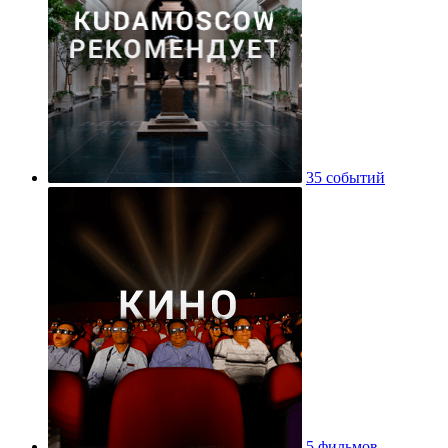
35 событий
5 фильмов