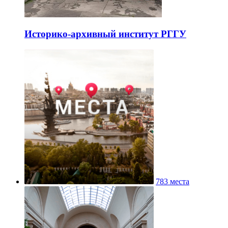
Историко-архивный институт РГГУ
783 места