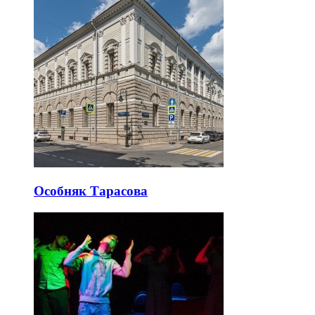
Особняк Тарасова