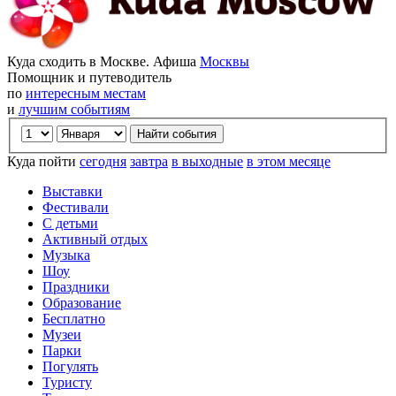
Куда сходить в Москве. Афиша
Москвы
Помощник и путеводитель
по
интересным местам
и
лучшим событиям
Куда пойти
сегодня
завтра
в выходные
в этом месяце
Выставки
Фестивали
С детьми
Активный отдых
Музыка
Шоу
Праздники
Образование
Бесплатно
Музеи
Парки
Погулять
Туристу