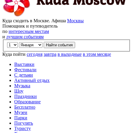
Куда сходить в Москве. Афиша
Москвы
Помощник и путеводитель
по
интересным местам
и
лучшим событиям
Куда пойти
сегодня
завтра
в выходные
в этом месяце
Выставки
Фестивали
С детьми
Активный отдых
Музыка
Шоу
Праздники
Образование
Бесплатно
Музеи
Парки
Погулять
Туристу