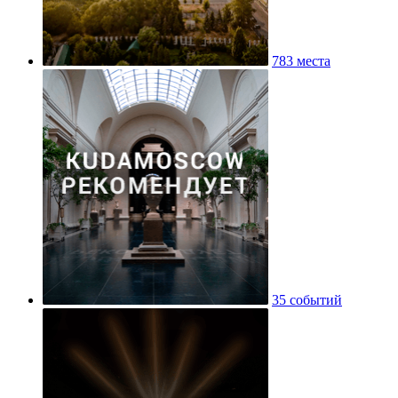
783 места
35 событий