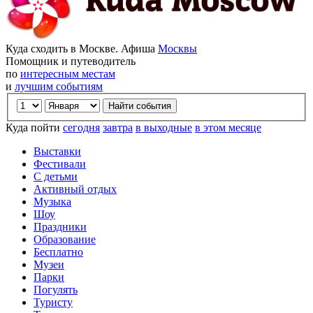
Куда сходить в Москве. Афиша
Москвы
Помощник и путеводитель
по
интересным местам
и
лучшим событиям
Куда пойти
сегодня
завтра
в выходные
в этом месяце
Выставки
Фестивали
С детьми
Активный отдых
Музыка
Шоу
Праздники
Образование
Бесплатно
Музеи
Парки
Погулять
Туристу