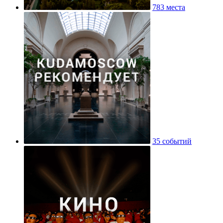
783 места
35 событий