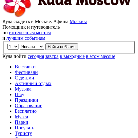
Куда сходить в Москве. Афиша
Москвы
Помощник и путеводитель
по
интересным местам
и
лучшим событиям
Куда пойти
сегодня
завтра
в выходные
в этом месяце
Выставки
Фестивали
С детьми
Активный отдых
Музыка
Шоу
Праздники
Образование
Бесплатно
Музеи
Парки
Погулять
Туристу