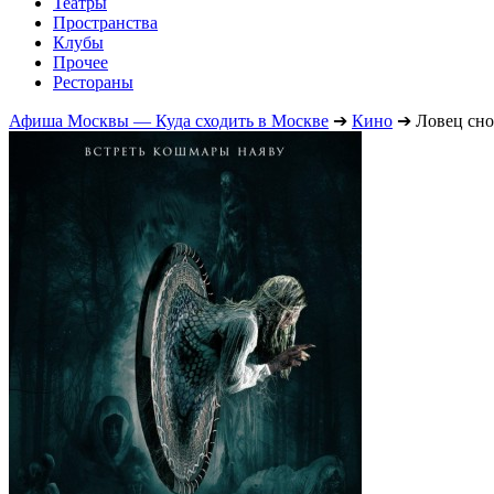
Театры
Пространства
Клубы
Прочее
Рестораны
Афиша Москвы — Куда сходить в Москве
➔
Кино
➔
Ловец сн