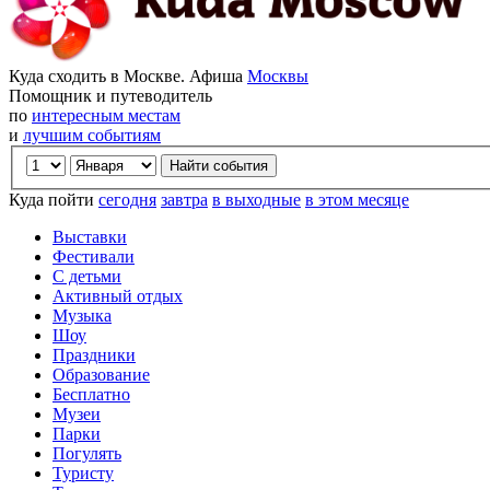
Куда сходить в Москве. Афиша
Москвы
Помощник и путеводитель
по
интересным местам
и
лучшим событиям
Куда пойти
сегодня
завтра
в выходные
в этом месяце
Выставки
Фестивали
С детьми
Активный отдых
Музыка
Шоу
Праздники
Образование
Бесплатно
Музеи
Парки
Погулять
Туристу