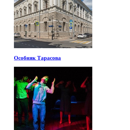
Особняк Тарасова