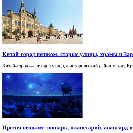
Китай-город пешком: старые улицы, храмы и Зар
Китай-город — не одна улица, а исторический район между К
Пресня пешком: зоопарк, планетарий, авангард 