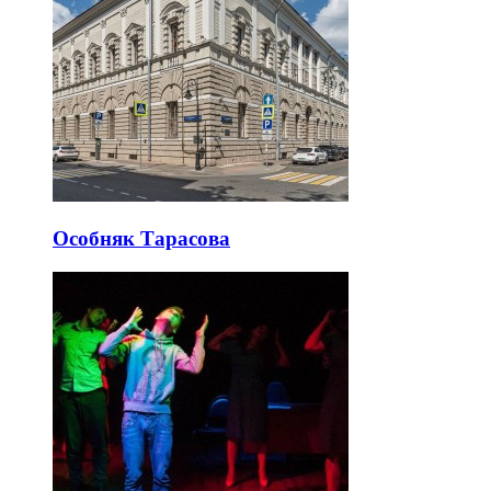
Особняк Тарасова