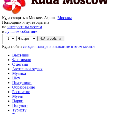
Куда сходить в Москве. Афиша
Москвы
Помощник и путеводитель
по
интересным местам
и
лучшим событиям
Куда пойти
сегодня
завтра
в выходные
в этом месяце
Выставки
Фестивали
С детьми
Активный отдых
Музыка
Шоу
Праздники
Образование
Бесплатно
Музеи
Парки
Погулять
Туристу