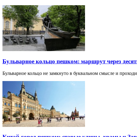
Бульварное кольцо пешком: маршрут через десят
Бульварное кольцо не замкнуто в буквальном смысле и прохо
Китай-город пешком: старые улицы, храмы и Зар