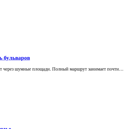
ь бульваров
дит через шумные площади. Полный маршрут занимает почти…
ядье