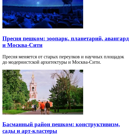
Пресня пешком: зоопарк, планетарий, авангард
и Москва-Сити
Пресня меняется от старых переулков и научных площадок
до модернистской архитектуры и Москва-Сити.
Басманный район пешком: конструктивизм,
сады и арт-кластеры