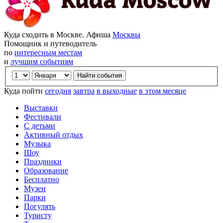
Куда сходить в Москве. Афиша
Москвы
Помощник и путеводитель
по
интересным местам
и
лучшим событиям
Куда пойти
сегодня
завтра
в выходные
в этом месяце
Выставки
Фестивали
С детьми
Активный отдых
Музыка
Шоу
Праздники
Образование
Бесплатно
Музеи
Парки
Погулять
Туристу