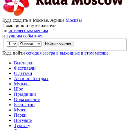
Куда сходить в Москве. Афиша
Москвы
Помощник и путеводитель
по
интересным местам
и
лучшим событиям
Куда пойти
сегодня
завтра
в выходные
в этом месяце
Выставки
Фестивали
С детьми
Активный отдых
Музыка
Шоу
Праздники
Образование
Бесплатно
Музеи
Парки
Погулять
Туристу