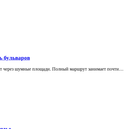
ь бульваров
дит через шумные площади. Полный маршрут занимает почти…
ядье