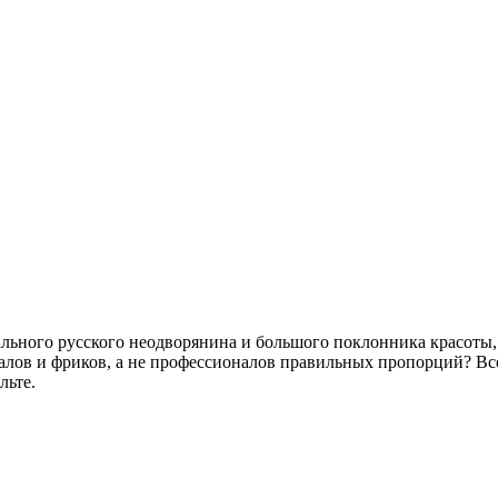
льного русского неодворянина и большого поклонника красоты, п
иналов и фриков, а не профессионалов правильных пропорций? 
льте.