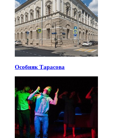
Особняк Тарасова