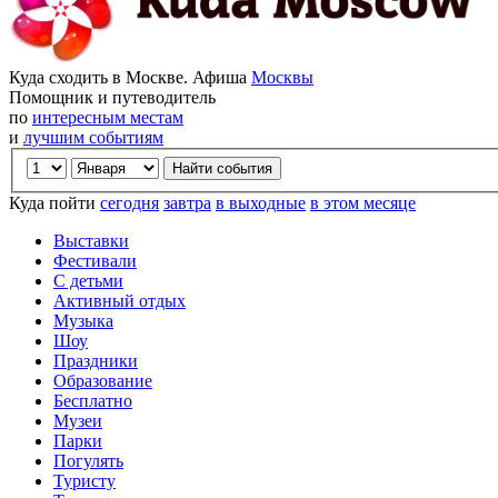
Куда сходить в Москве. Афиша
Москвы
Помощник и путеводитель
по
интересным местам
и
лучшим событиям
Куда пойти
сегодня
завтра
в выходные
в этом месяце
Выставки
Фестивали
С детьми
Активный отдых
Музыка
Шоу
Праздники
Образование
Бесплатно
Музеи
Парки
Погулять
Туристу