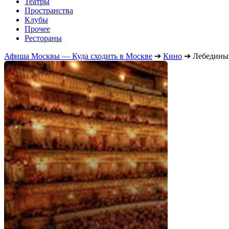
Театры
Пространства
Клубы
Прочее
Рестораны
Афиша Москвы — Куда сходить в Москве
➔
Кино
➔
Лебедины