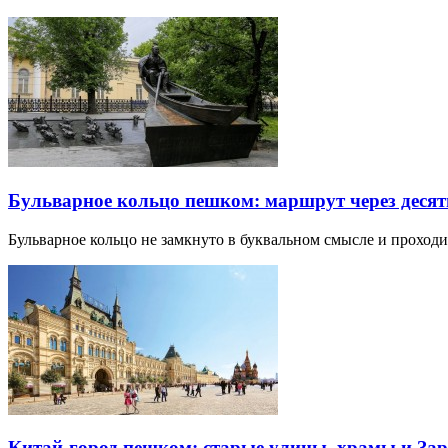
Бульварное кольцо пешком: маршрут через десят
Бульварное кольцо не замкнуто в буквальном смысле и прохо
Китай-город пешком: старые улицы, храмы и Зар