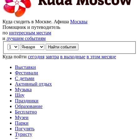
Куда сходить в Москве. Афиша
Москвы
Помощник и путеводитель
по
интересным местам
и
лучшим событиям
Куда пойти
сегодня
завтра
в выходные
в этом месяце
Выставки
Фестивали
С детьми
Активный отдых
Музыка
Шоу
Праздники
Образование
Бесплатно
Музеи
Парки
Погулять
Туристу