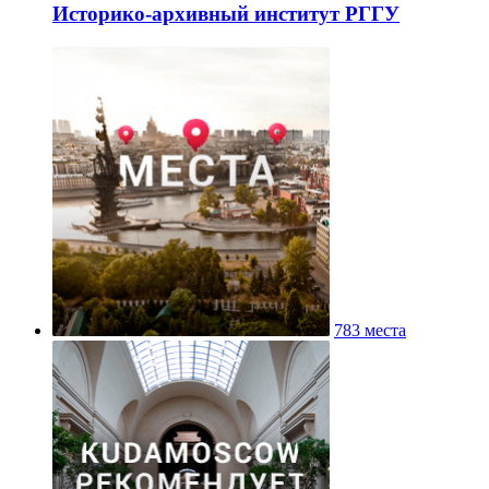
Историко-архивный институт РГГУ
783 места