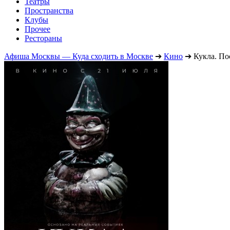
Театры
Пространства
Клубы
Прочее
Рестораны
Афиша Москвы — Куда сходить в Москве
➔
Кино
➔
Кукла. По