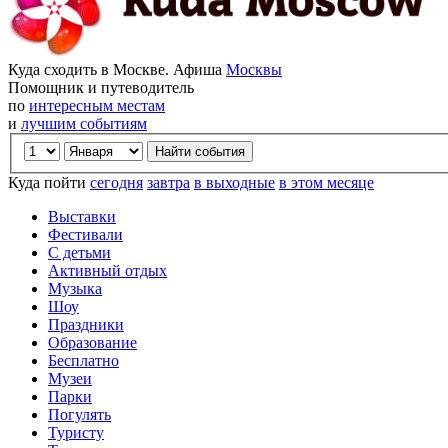
Куда сходить в Москве. Афиша
Москвы
Помощник и путеводитель
по
интересным местам
и
лучшим событиям
Куда пойти
сегодня
завтра
в выходные
в этом месяце
Выставки
Фестивали
С детьми
Активный отдых
Музыка
Шоу
Праздники
Образование
Бесплатно
Музеи
Парки
Погулять
Туристу