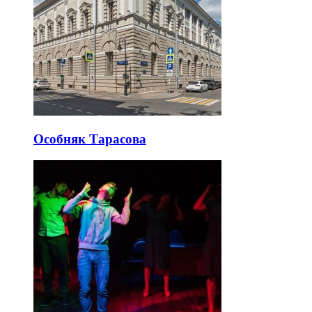
Особняк Тарасова