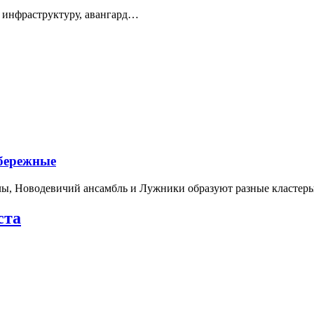
 инфраструктуру, авангард…
абережные
лы, Новодевичий ансамбль и Лужники образуют разные кластеры
ста