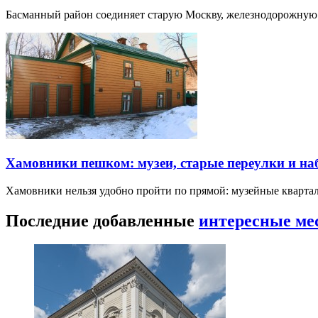
Басманный район соединяет старую Москву, железнодорожную
Хамовники пешком: музеи, старые переулки и н
Хамовники нельзя удобно пройти по прямой: музейные кварта
Последние добавленные
интересные ме