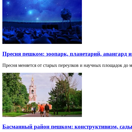
Пресня пешком: зоопарк, планетарий, авангард 
Пресня меняется от старых переулков и научных площадок до 
Басманный район пешком: конструктивизм, сады