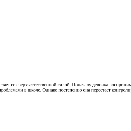
ляет ее сверхъестественной силой. Поначалу девочка воспринимае
проблемами в школе. Однако постепенно она перестает контролиро