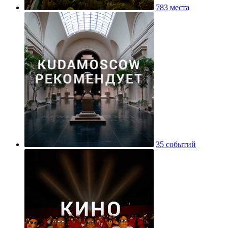
783 места
35 событий