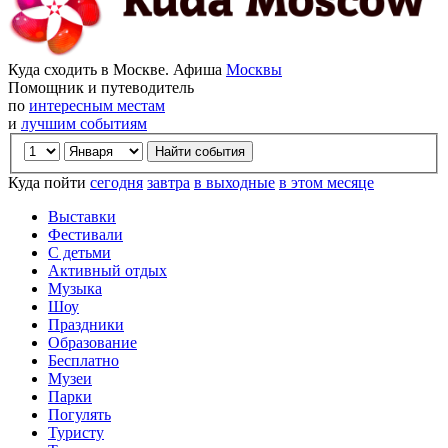
Куда сходить в Москве. Афиша
Москвы
Помощник и путеводитель
по
интересным местам
и
лучшим событиям
Куда пойти
сегодня
завтра
в выходные
в этом месяце
Выставки
Фестивали
С детьми
Активный отдых
Музыка
Шоу
Праздники
Образование
Бесплатно
Музеи
Парки
Погулять
Туристу