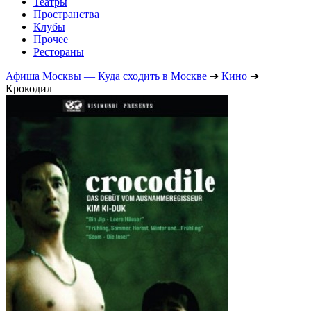
Театры
Пространства
Клубы
Прочее
Рестораны
Афиша Москвы — Куда сходить в Москве
➔
Кино
➔
Крокодил