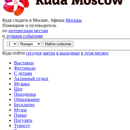
Куда сходить в Москве. Афиша
Москвы
Помощник и путеводитель
по
интересным местам
и
лучшим событиям
Куда пойти
сегодня
завтра
в выходные
в этом месяце
Выставки
Фестивали
С детьми
Активный отдых
Музыка
Шоу
Праздники
Образование
Бесплатно
Музеи
Парки
Погулять
Туристу