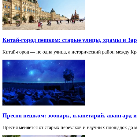
Китай-город пешком: старые улицы, храмы и Зар
Китай-город — не одна улица, а исторический район между К
Пресня пешком: зоопарк, планетарий, авангард 
Пресня меняется от старых переулков и научных площадок до 