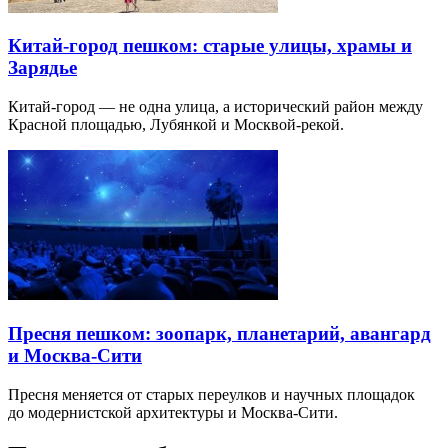
Китай-город пешком: старые улицы, храмы и
Зарядье
Китай-город — не одна улица, а исторический район между
Красной площадью, Лубянкой и Москвой-рекой.
Пресня пешком: зоопарк, планетарий, авангард
и Москва-Сити
Пресня меняется от старых переулков и научных площадок
до модернистской архитектуры и Москва-Сити.