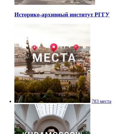
Историко-архивный институт РГГУ
783 места