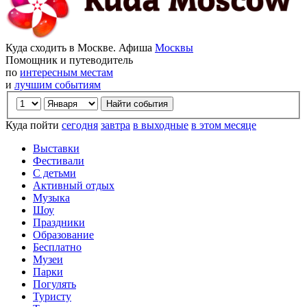
Куда сходить в Москве. Афиша
Москвы
Помощник и путеводитель
по
интересным местам
и
лучшим событиям
Куда пойти
сегодня
завтра
в выходные
в этом месяце
Выставки
Фестивали
С детьми
Активный отдых
Музыка
Шоу
Праздники
Образование
Бесплатно
Музеи
Парки
Погулять
Туристу