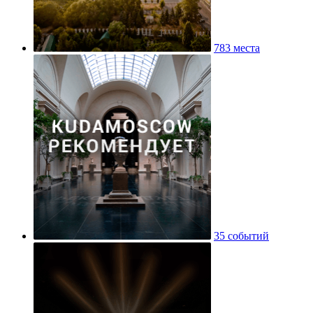
783 места
35 событий