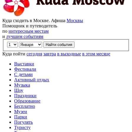
Куда сходить в Москве. Афиша
Москвы
Помощник и путеводитель
по
интересным местам
и
лучшим событиям
Куда пойти
сегодня
завтра
в выходные
в этом месяце
Выставки
Фестивали
С детьми
Активный отдых
Музыка
Шоу
Праздники
Образование
Бесплатно
Музеи
Парки
Погулять
Туристу