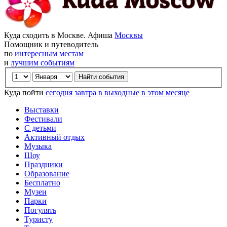
Куда сходить в Москве. Афиша
Москвы
Помощник и путеводитель
по
интересным местам
и
лучшим событиям
Куда пойти
сегодня
завтра
в выходные
в этом месяце
Выставки
Фестивали
С детьми
Активный отдых
Музыка
Шоу
Праздники
Образование
Бесплатно
Музеи
Парки
Погулять
Туристу