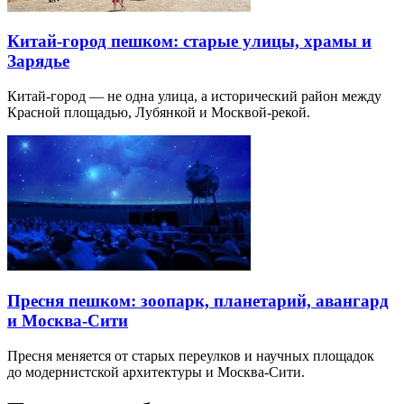
Китай-город пешком: старые улицы, храмы и
Зарядье
Китай-город — не одна улица, а исторический район между
Красной площадью, Лубянкой и Москвой-рекой.
Пресня пешком: зоопарк, планетарий, авангард
и Москва-Сити
Пресня меняется от старых переулков и научных площадок
до модернистской архитектуры и Москва-Сити.