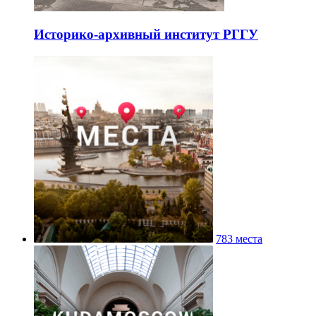
Историко-архивный институт РГГУ
783 места