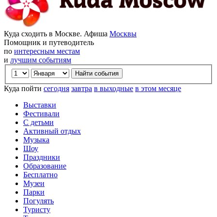
Куда сходить в Москве. Афиша
Москвы
Помощник и путеводитель
по
интересным местам
и
лучшим событиям
Куда пойти
сегодня
завтра
в выходные
в этом месяце
Выставки
Фестивали
С детьми
Активный отдых
Музыка
Шоу
Праздники
Образование
Бесплатно
Музеи
Парки
Погулять
Туристу