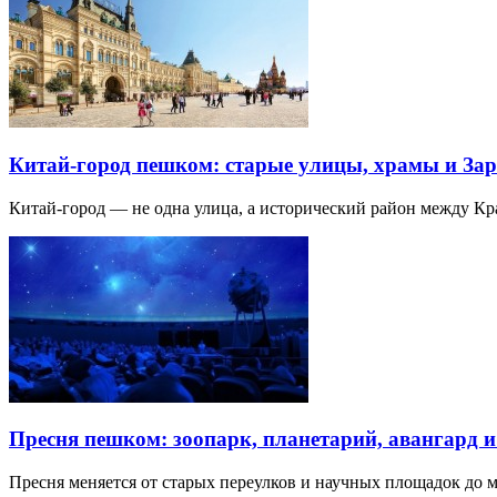
Китай-город пешком: старые улицы, храмы и Зар
Китай-город — не одна улица, а исторический район между К
Пресня пешком: зоопарк, планетарий, авангард 
Пресня меняется от старых переулков и научных площадок до 