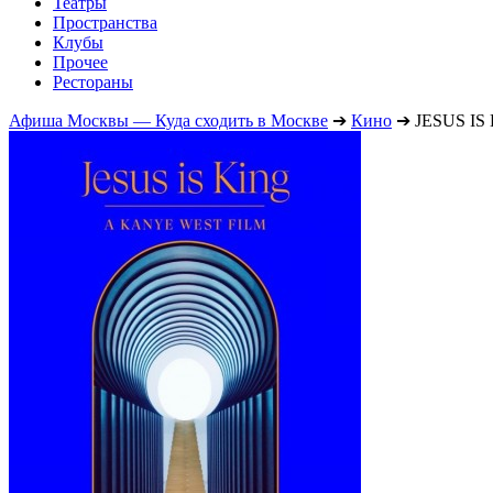
Театры
Пространства
Клубы
Прочее
Рестораны
Афиша Москвы — Куда сходить в Москве
➔
Кино
➔
JESUS I