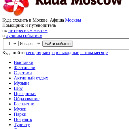
Куда сходить в Москве. Афиша
Москвы
Помощник и путеводитель
по
интересным местам
и
лучшим событиям
Куда пойти
сегодня
завтра
в выходные
в этом месяце
Выставки
Фестивали
С детьми
Активный отдых
Музыка
Шоу
Праздники
Образование
Бесплатно
Музеи
Парки
Погулять
Туристу