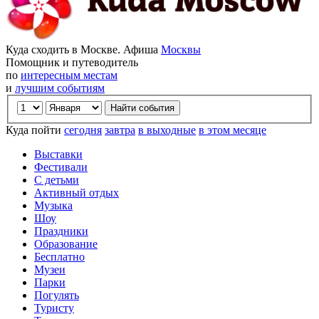
Куда сходить в Москве. Афиша
Москвы
Помощник и путеводитель
по
интересным местам
и
лучшим событиям
Куда пойти
сегодня
завтра
в выходные
в этом месяце
Выставки
Фестивали
С детьми
Активный отдых
Музыка
Шоу
Праздники
Образование
Бесплатно
Музеи
Парки
Погулять
Туристу