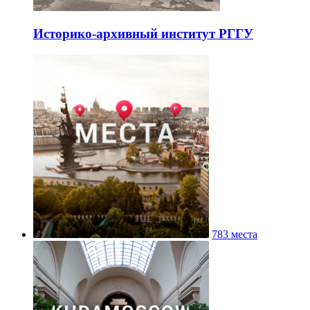
Историко-архивный институт РГГУ
783 места