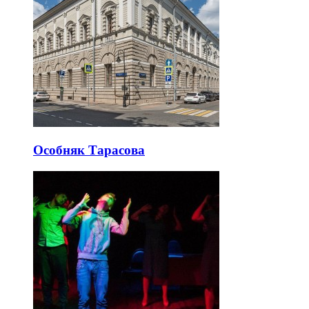
Особняк Тарасова