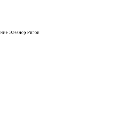
ние Элеанор Ригби