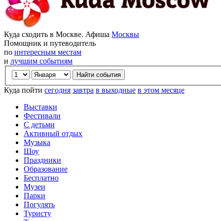
Куда сходить в Москве. Афиша
Москвы
Помощник и путеводитель
по
интересным местам
и
лучшим событиям
Куда пойти
сегодня
завтра
в выходные
в этом месяце
Выставки
Фестивали
С детьми
Активный отдых
Музыка
Шоу
Праздники
Образование
Бесплатно
Музеи
Парки
Погулять
Туристу