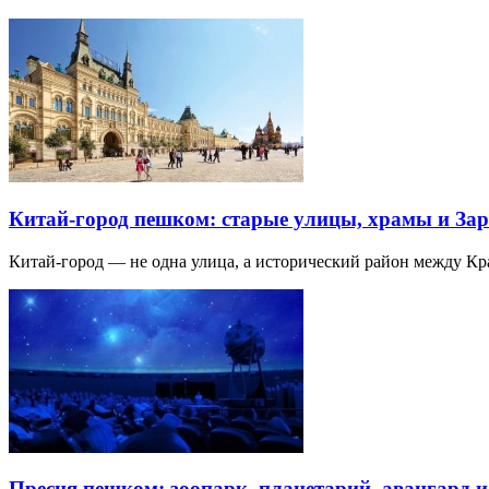
Китай-город пешком: старые улицы, храмы и Зар
Китай-город — не одна улица, а исторический район между К
Пресня пешком: зоопарк, планетарий, авангард 