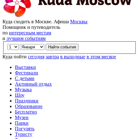
Куда сходить в Москве. Афиша
Москвы
Помощник и путеводитель
по
интересным местам
и
лучшим событиям
Куда пойти
сегодня
завтра
в выходные
в этом месяце
Выставки
Фестивали
С детьми
Активный отдых
Музыка
Шоу
Праздники
Образование
Бесплатно
Музеи
Парки
Погулять
Туристу