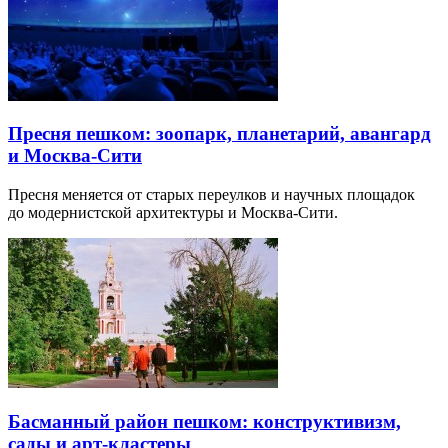
Пресня пешком: зоопарк, планетарий, авангард
и Москва-Сити
Пресня меняется от старых переулков и научных площадок
до модернистской архитектуры и Москва-Сити.
Басманный район пешком: конструктивизм,
сады и арт-кластеры