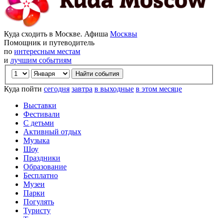
Куда сходить в Москве. Афиша
Москвы
Помощник и путеводитель
по
интересным местам
и
лучшим событиям
Куда пойти
сегодня
завтра
в выходные
в этом месяце
Выставки
Фестивали
С детьми
Активный отдых
Музыка
Шоу
Праздники
Образование
Бесплатно
Музеи
Парки
Погулять
Туристу