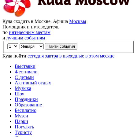
Куда сходить в Москве. Афиша
Москвы
Помощник и путеводитель
по
интересным местам
и
лучшим событиям
Куда пойти
сегодня
завтра
в выходные
в этом месяце
Выставки
Фестивали
С детьми
Активный отдых
Музыка
Шоу
Праздники
Образование
Бесплатно
Музеи
Парки
Погулять
Туристу