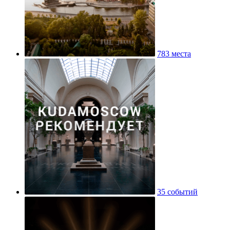
783 места
35 событий