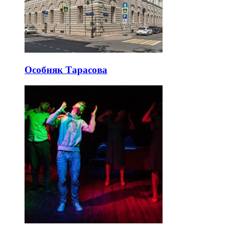
Особняк Тарасова