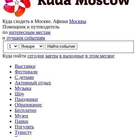
Куда сходить в Москве. Афиша
Москвы
Помощник и путеводитель
по
интересным местам
и
лучшим событиям
Куда пойти
сегодня
завтра
в выходные
в этом месяце
Выставки
Фестивали
С детьми
Активный отдых
Музыка
Шоу
Праздники
Образование
Бесплатно
Музеи
Парки
Погулять
Туристу